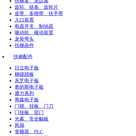
扶梯黄、黑边条
齿轮、链条、齿轮片
皮带、多楔带、扶手带
入口装置
电器开关、制动器
驱动轮、驱动装置
龙骨弯头
扶梯杂件
扶梯配件
日立电子板
梯级踏板
东芝电子板
奥的斯电子板
通力系列
蒂森电子板
门锁、挂板、门刀
门挂板、层门
光幕、安全触板
风扇
变频器、PLC