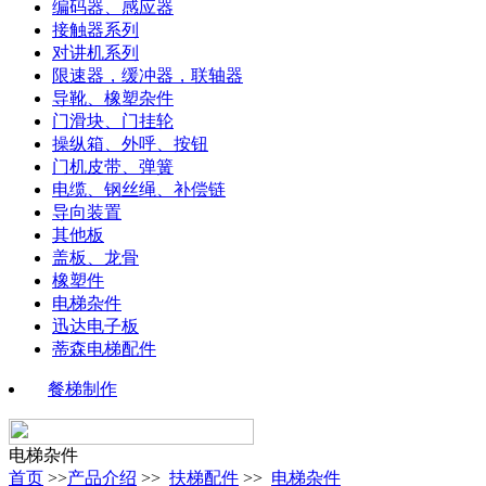
编码器、感应器
接触器系列
对讲机系列
限速器，缓冲器，联轴器
导靴、橡塑杂件
门滑块、门挂轮
操纵箱、外呼、按钮
门机皮带、弹簧
电缆、钢丝绳、补偿链
导向装置
其他板
盖板、龙骨
橡塑件
电梯杂件
迅达电子板
蒂森电梯配件
餐梯制作
电梯杂件
首页
>>
产品介绍
>>
扶梯配件
>>
电梯杂件