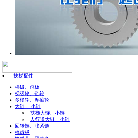
扶梯配件
梯级、踏板
梯级轮、链轮
多楔轮、摩擦轮
大链 、小链
扶梯大链、小链
人行道大链、小链
回转链、涨紧链
梳齿板