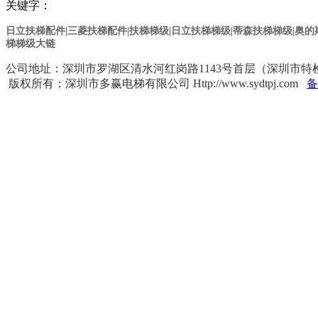
关键字：
日立扶梯配件|三菱扶梯配件|扶梯梯级|日立扶梯梯级
|蒂森扶梯梯级
|奥
梯梯级大链
公司地址：深圳市罗湖区清水河红岗路1143号首层（深圳市特检院对面） 
版权所有：深圳市多赢电梯有限公司 Http://www.sydtpj.com
备