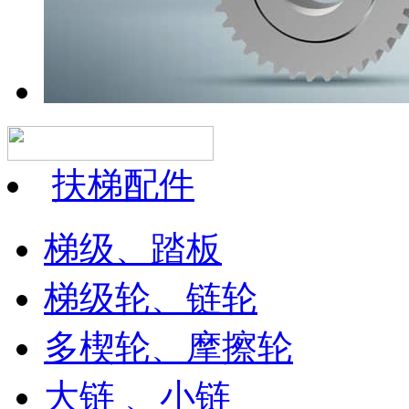
扶梯配件
梯级、踏板
梯级轮、链轮
多楔轮、摩擦轮
大链 、小链