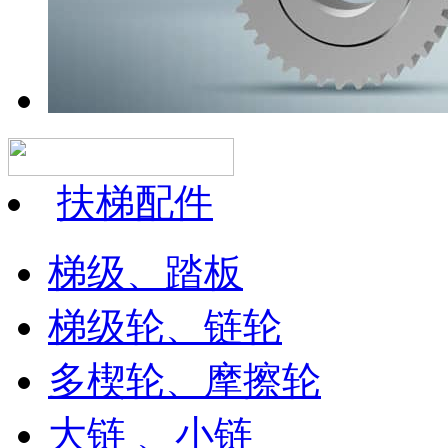
扶梯配件
梯级、踏板
梯级轮、链轮
多楔轮、摩擦轮
大链 、小链