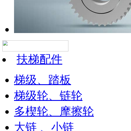
扶梯配件
梯级、踏板
梯级轮、链轮
多楔轮、摩擦轮
大链 、小链