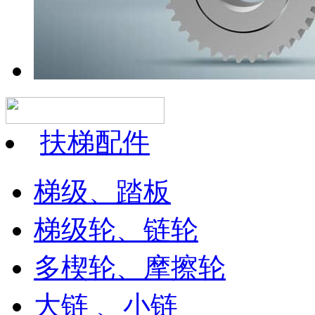
扶梯配件
梯级、踏板
梯级轮、链轮
多楔轮、摩擦轮
大链 、小链