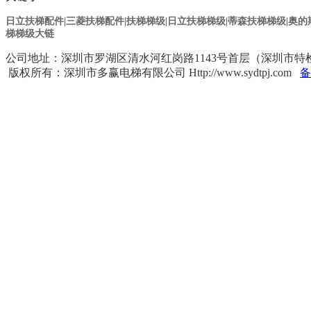
日立扶梯配件|三菱扶梯配件|扶梯梯级|日立扶梯梯级
|蒂森扶梯梯级
|奥
梯梯级大链
公司地址：深圳市罗湖区清水河红岗路1143号首层（深圳市特检院对面） 
版权所有：深圳市多赢电梯有限公司 Http://www.sydtpj.com
备