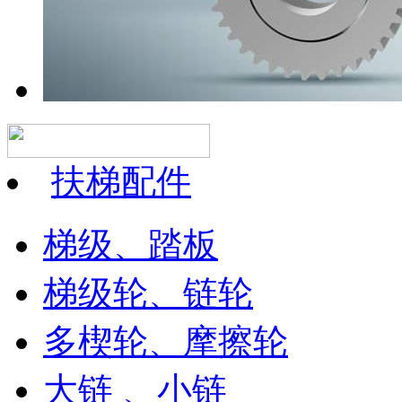
扶梯配件
梯级、踏板
梯级轮、链轮
多楔轮、摩擦轮
大链 、小链