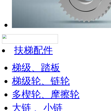
扶梯配件
梯级、踏板
梯级轮、链轮
多楔轮、摩擦轮
大链 、小链