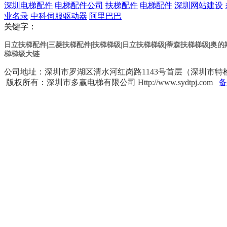
深圳电梯配件
电梯配件公司
扶梯配件
电梯配件
深圳网站建设
业名录
中科伺服驱动器
阿里巴巴
关键字：
日立扶梯配件|三菱扶梯配件|扶梯梯级|日立扶梯梯级
|蒂森扶梯梯级
|奥
梯梯级大链
公司地址：深圳市罗湖区清水河红岗路1143号首层（深圳市特检院对面） 
版权所有：深圳市多赢电梯有限公司 Http://www.sydtpj.com
备