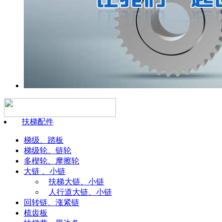
扶梯配件
梯级、踏板
梯级轮、链轮
多楔轮、摩擦轮
大链 、小链
扶梯大链、小链
人行道大链、小链
回转链、涨紧链
梳齿板