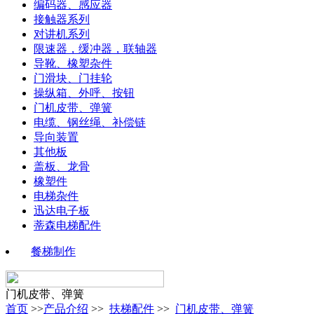
编码器、感应器
接触器系列
对讲机系列
限速器，缓冲器，联轴器
导靴、橡塑杂件
门滑块、门挂轮
操纵箱、外呼、按钮
门机皮带、弹簧
电缆、钢丝绳、补偿链
导向装置
其他板
盖板、龙骨
橡塑件
电梯杂件
迅达电子板
蒂森电梯配件
餐梯制作
门机皮带、弹簧
首页
>>
产品介绍
>>
扶梯配件
>>
门机皮带、弹簧