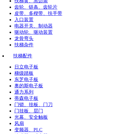
扶梯黄、黑边条
齿轮、链条、齿轮片
皮带、多楔带、扶手带
入口装置
电器开关、制动器
驱动轮、驱动装置
龙骨弯头
扶梯杂件
扶梯配件
日立电子板
梯级踏板
东芝电子板
奥的斯电子板
通力系列
蒂森电子板
门锁、挂板、门刀
门挂板、层门
光幕、安全触板
风扇
变频器、PLC