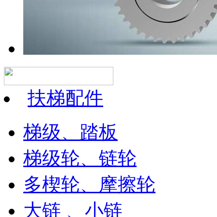
扶梯配件
梯级、踏板
梯级轮、链轮
多楔轮、摩擦轮
大链 、小链