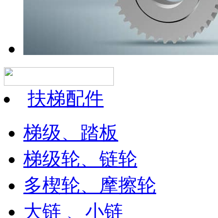
扶梯配件
梯级、踏板
梯级轮、链轮
多楔轮、摩擦轮
大链 、小链