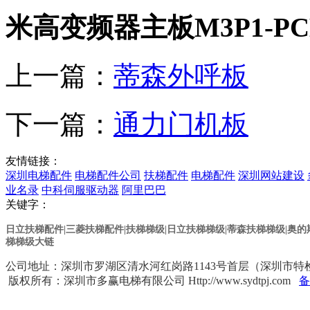
米高变频器主板M3P1-PCB
上一篇：
蒂森外呼板
下一篇：
通力门机板
友情链接：
深圳电梯配件
电梯配件公司
扶梯配件
电梯配件
深圳网站建设
业名录
中科伺服驱动器
阿里巴巴
关键字：
日立扶梯配件|三菱扶梯配件|扶梯梯级|日立扶梯梯级
|蒂森扶梯梯级
|奥
梯梯级大链
公司地址：深圳市罗湖区清水河红岗路1143号首层（深圳市特检院对面） 
版权所有：深圳市多赢电梯有限公司 Http://www.sydtpj.com
备