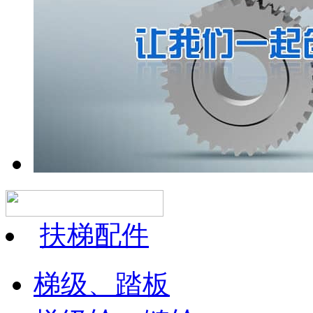
扶梯配件
梯级、踏板