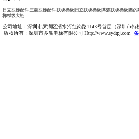
日立扶梯配件|三菱扶梯配件|扶梯梯级|日立扶梯梯级
|蒂森扶梯梯级
|奥
梯梯级大链
公司地址：深圳市罗湖区清水河红岗路1143号首层（深圳市特检院对面） 
版权所有：深圳市多赢电梯有限公司 Http://www.sydtpj.com
备