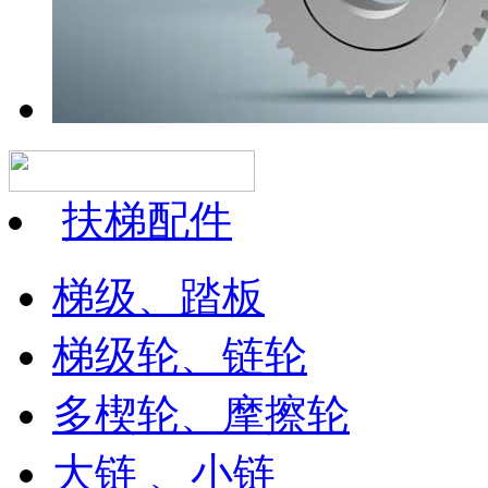
扶梯配件
梯级、踏板
梯级轮、链轮
多楔轮、摩擦轮
大链 、小链