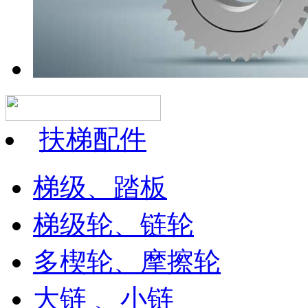
扶梯配件
梯级、踏板
梯级轮、链轮
多楔轮、摩擦轮
大链 、小链