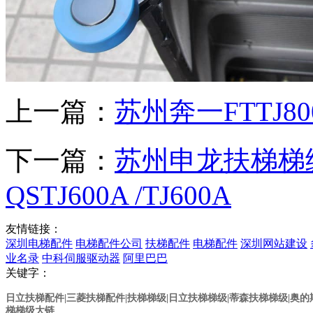
上一篇：
苏州奔一FTTJ8
下一篇：
苏州申龙扶梯梯级QS
QSTJ600A /TJ600A
友情链接：
深圳电梯配件
电梯配件公司
扶梯配件
电梯配件
深圳网站建设
业名录
中科伺服驱动器
阿里巴巴
关键字：
日立扶梯配件|三菱扶梯配件|扶梯梯级|日立扶梯梯级
|蒂森扶梯梯级
|奥
梯梯级大链