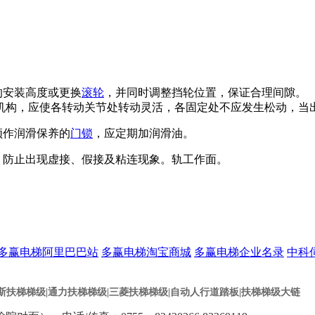
的安装高度或更换
滚轮
，并同时调整挡轮位置，保证合理间隙。 
机构，应使各转动关节处转动灵活，各固定处不应发生松动，当
须作润滑保养的
门锁
，应定期加润滑油。
，防止出现虚接、假接及粘连现象。轨工作面。
多赢电梯阿里巴巴站
多赢电梯淘宝商城
多赢电梯企业名录
中科
的斯扶梯梯级
|通力扶梯梯级
|三菱扶梯梯级
|
自动人行道踏板
|扶梯梯级大链