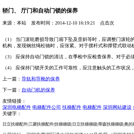
轿门、 厅门和自动门锁的保养
来源：本站 发布时间：2014-12-10 16:19:21 点击
次
（1） 当门滚轮磨损导致门扇下坠及歪斜等时，应调整门滚轮
机构，发现钢丝绳松驰时，应张紧。对于摆杆式和撑臂式联动
（3） 应保持自动门锁的清洁，在季检中应检查保养。对于必
（4） 应保持门锁开关的工作可靠性，应注意触头的工作状况
上一篇：
导轨和导靴的保养
下一篇：
自动门机的保养
友情链接：
深圳电梯配件
电梯配件公司
扶梯配件
电梯配件
深圳网站建设
关键字：
日立扶梯配件|三菱扶梯配件|扶梯梯级|日立扶梯梯级
|蒂森扶梯梯级
|奥