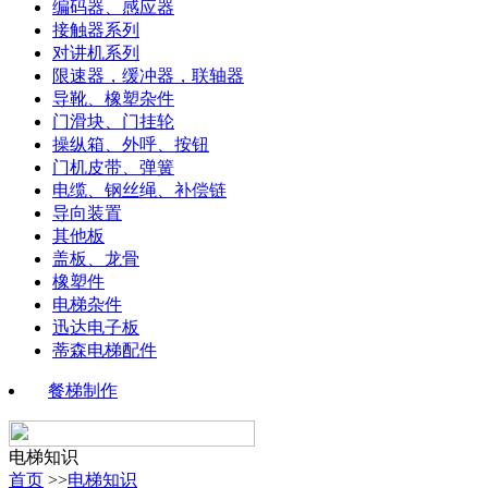
编码器、感应器
接触器系列
对讲机系列
限速器，缓冲器，联轴器
导靴、橡塑杂件
门滑块、门挂轮
操纵箱、外呼、按钮
门机皮带、弹簧
电缆、钢丝绳、补偿链
导向装置
其他板
盖板、龙骨
橡塑件
电梯杂件
迅达电子板
蒂森电梯配件
餐梯制作
电梯知识
首页
>>
电梯知识