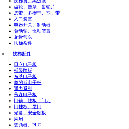
扶梯黄、黑边条
齿轮、链条、齿轮片
皮带、多楔带、扶手带
入口装置
电器开关、制动器
驱动轮、驱动装置
龙骨弯头
扶梯杂件
扶梯配件
日立电子板
梯级踏板
东芝电子板
奥的斯电子板
通力系列
蒂森电子板
门锁、挂板、门刀
门挂板、层门
光幕、安全触板
风扇
变频器、PLC