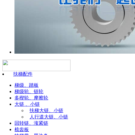
扶梯配件
梯级、踏板
梯级轮、链轮
多楔轮、摩擦轮
大链 、小链
扶梯大链、小链
人行道大链、小链
回转链、涨紧链
梳齿板